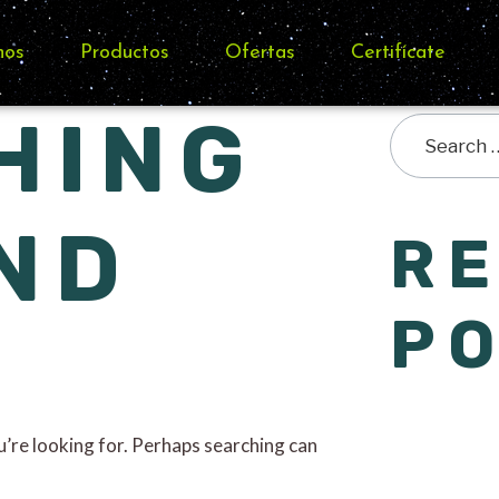
nos
Productos
Ofertas
Certifícate
HING
ND
R
P
u’re looking for. Perhaps searching can