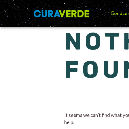
Conóce
NOT
FOU
It seems we can’t find what yo
help.